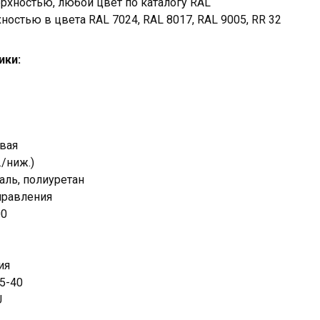
рхностью, любой цвет по каталогу RAL
ностью в цвета RAL 7024, RAL 8017, RAL 9005, RR 32
ики:
евая
./ниж.)
аль, полиуретан
правления
00
ия
5-40
U