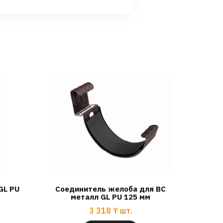
GL PU
Соединитель желоба для ВС
металл GL PU 125 мм
3 318
₸
шт.