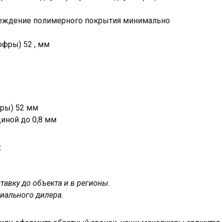
реждение полимерного покрытия минимально
офры) 52 , мм
фры) 52 мм
щиной до 0,8 мм
:
авку до объекта и в регионы.
иального дилера.