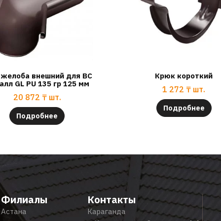
 желоба внешний для ВС
Крюк короткий
алл GL PU 135 гр 125 мм
1 272
₸
шт.
20 872
₸
шт.
Подробнее
Подробнее
Филиалы
Контакты
Астана
Караганда