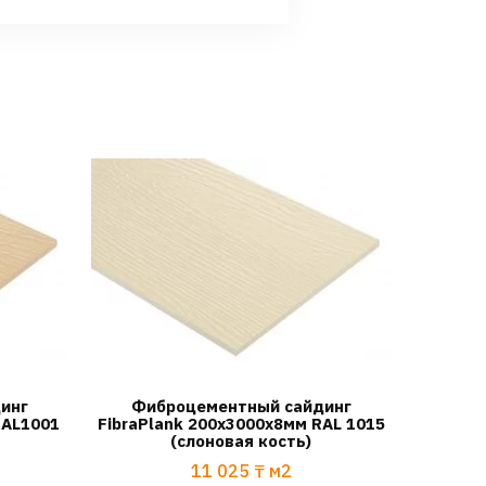
инг
Фиброцементный сайдинг
RAL1001
FibraPlank 200х3000х8мм RAL 1015
(слоновая кость)
11 025
₸
м2