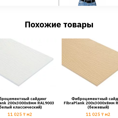
Похожие товары
броцементный сайдинг
Фиброцементный сайд
lank 200х3000х8мм RAL9003
FibraPlank 200х3000х8мм 
белый классический)
(бежевый)
11 025
₸
м2
11 025
₸
м2