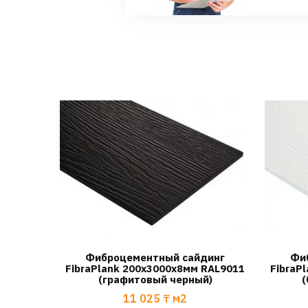
Фиброцементный сайдинг
Фи
FibraPlank 200х3000х8мм RAL9011
FibraP
(графитовый черный)
(
11 025
₸
м2