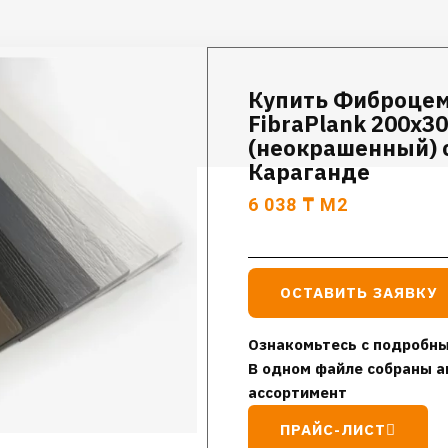
Купить Фиброце
FibraPlank 200х3
(неокрашенный) с
Караганде
6 038
₸
М2
ОСТАВИТЬ ЗАЯВКУ
Ознакомьтесь с подробны
В одном файле собраны а
ассортимент
ПРАЙС-ЛИСТ