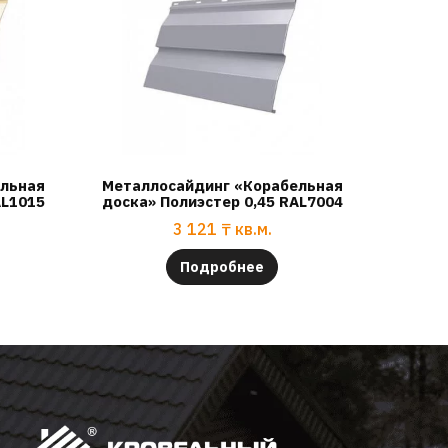
ельная
Металлосайдинг «Корабельная
AL1015
доска» Полиэстер 0,45 RAL7004
3 121
₸
кв.м.
Подробнее