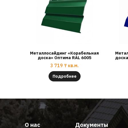
Металлосайдинг «Корабельная
Метал
доска» Оптима RAL 6005
доска
3 719
₸
кв.м.
Подробнее
О нас
Документы