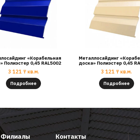
лосайдинг «Корабельная
Металлосайдинг «Кораб
» Полиэстер 0,45 RAL5002
доска» Полиэстер 0,45 R
3 121
₸
кв.м.
3 121
₸
кв.м.
Подробнее
Подробнее
Филиалы
Контакты