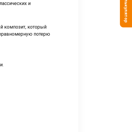
Калькулятор
лассических и
й композит, который
неравномерную потерю
и.