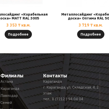
лосайдинг «Корабельная
Металлосайдинг «Кораб
оска» МАТТ RAL 3005
доска» Оптима RAL 5
3 353
₸
кв.м.
3 719
₸
кв.м.
Подробнее
Подробнее
Филиалы
Контакты
Астана
Караганда
г. Караганда, ул. Складская, 4, 2
Караганда
этаж
Павлодар
тел.:
8 (7212 ) 94 04 04
Семей