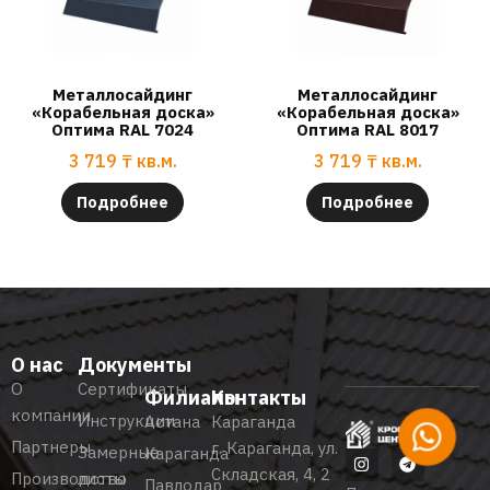
Металлосайдинг
Металлосайдинг
«Корабельная доска»
«Корабельная доска»
Оптима RAL 7024
Оптима RAL 8017
3 719
₸
кв.м.
3 719
₸
кв.м.
Подробнее
Подробнее
О нас
Документы
О
Сертификаты
Филиалы
Контакты
компании
Инструкции
Астана
Караганда
Партнеры
г. Караганда, ул.
Замерные
Караганда
Складская, 4, 2
Производство
листы
Павлодар