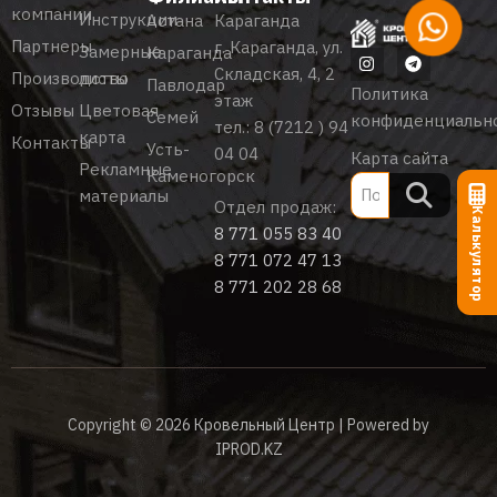
компании
Инструкции
Астана
Караганда
Партнеры
г. Караганда, ул.
Замерные
Караганда
Складская, 4, 2
Производство
листы
Павлодар
Политика
этаж
Отзывы
Цветовая
Семей
конфиденциальн
тел.:
8 (7212 ) 94
карта
Контакты
Усть-
04 04
Карта сайта
Рекламные
Каменогорск
материалы
Отдел продаж:
Калькулятор
8 771 055 83 40
8 771 072 47 13
8 771 202 28 68
Copyright © 2026 Кровельный Центр | Powered by
IPROD.KZ