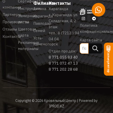
О
Сертификаты
Филиалы
Контакты
компании
Инструкции
Астана
Караганда
Партнеры
г. Караганда, ул.
Замерные
Караганда
Складская, 4, 2
Производство
листы
Павлодар
Политика
этаж
Отзывы
Цветовая
Семей
конфиденциальн
тел.:
8 (7212 ) 94
карта
Контакты
Усть-
04 04
Карта сайта
Рекламные
Каменогорск
материалы
Отдел продаж:
Калькулятор
8 771 055 83 40
8 771 072 47 13
8 771 202 28 68
Copyright © 2026 Кровельный Центр | Powered by
IPROD.KZ