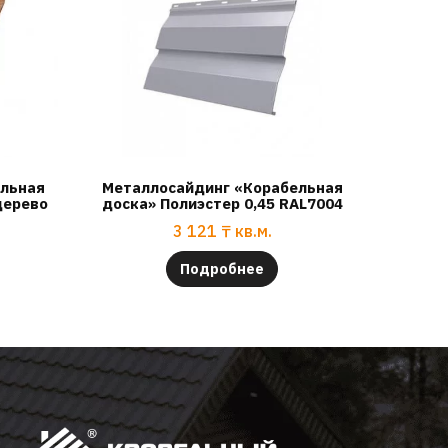
ельная
Металлосайдинг «Корабельная
дерево
доска» Полиэстер 0,45 RAL7004
3 121
₸
кв.м.
Подробнее