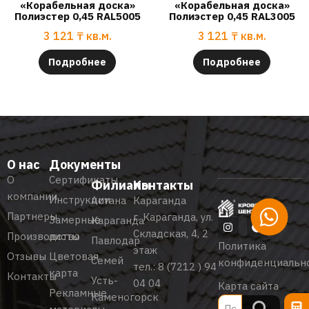
«Корабельная доска»
«Корабельная доска»
Полиэстер 0,45 RAL5005
Полиэстер 0,45 RAL3005
3 121
₸
кв.м.
3 121
₸
кв.м.
Подробнее
Подробнее
О нас
Документы
О
Сертификаты
Филиалы
Контакты
компании
Инструкции
Астана
Караганда
Партнеры
г. Караганда, ул.
Замерные
Караганда
Складская, 4, 2
Производство
листы
Павлодар
Политика
этаж
Отзывы
Цветовая
Семей
конфиденциальн
тел.:
8 (7212 ) 94
карта
Контакты
Усть-
04 04
Карта сайта
Рекламные
Каменогорск