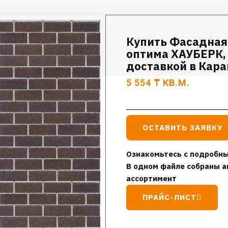
Купить Фасадная
оптима ХАУБЕРК,
доставкой в Кар
5 554
₸
КВ.М.
ОСТАВИТЬ ЗАЯВКУ
Ознакомьтесь с подробны
В одном файле собраны а
ассортимент
ПРАЙС-ЛИСТ