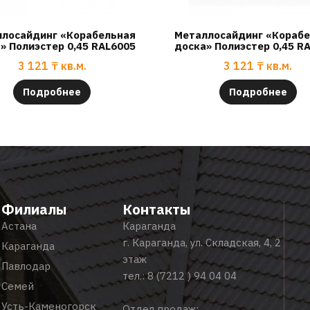
лосайдинг «Корабельная
Металлосайдинг «Кораб
» Полиэстер 0,45 RAL6005
доска» Полиэстер 0,45 R
3 121
₸
кв.м.
3 121
₸
кв.м.
Подробнее
Подробнее
Филиалы
Контакты
Астана
Караганда
г. Караганда, ул. Складская, 4, 2
Караганда
этаж
Павлодар
тел.:
8 (7212 ) 94 04 04
Семей
Усть-Каменогорск
Отдел продаж: