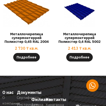
Металлочерепица
Металлочерепица
супермонтеррей
супермонтеррей
Полиэстер 0,45 RAL 2004
Полиэстер 0,4 RAL 5002
2 730
₸
кв.м.
2 413
₸
кв.м.
Подробнее
Подробнее
О нас
Документы
О
Сертификаты
Филиалы
Контакты
компании
Инструкции
Астана
Караганда