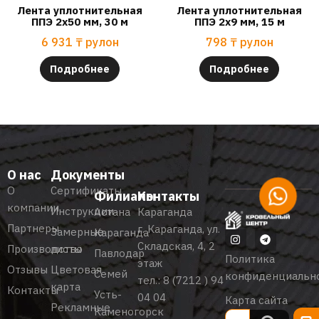
Лента уплотнительная
Лента уплотнительная
ППЭ 2х50 мм, 30 м
ППЭ 2х9 мм, 15 м
6 931
₸
рулон
798
₸
рулон
Подробнее
Подробнее
О нас
Документы
О
Сертификаты
Филиалы
Контакты
компании
Инструкции
Астана
Караганда
Партнеры
г. Караганда, ул.
Замерные
Караганда
Складская, 4, 2
Производство
листы
Павлодар
Политика
этаж
Отзывы
Цветовая
Семей
конфиденциальн
тел.:
8 (7212 ) 94
карта
Контакты
Усть-
04 04
Карта сайта
Рекламные
Каменогорск